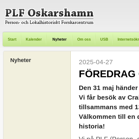
Start
Kalender
Nyheter
Om oss
USB
Internetsök
Nyheter
2025-04-27
FÖREDRAG 
Den 31 maj händer 
Vi får besök av Cra
tillsammans med 13
Välkommen till en 
historia!
Vi på PLF (Person- o