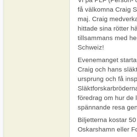
få välkomna Craig S
maj. Craig medverk
hittade sina rötter 
tillsammans med he
Schweiz!
Evenemanget startar 
Craig och hans släk
ursprung och få inspi
Släktforskarbrödern
föredrag om hur de l
spännande resa gen
Biljetterna kostar 5
Oskarshamn eller 