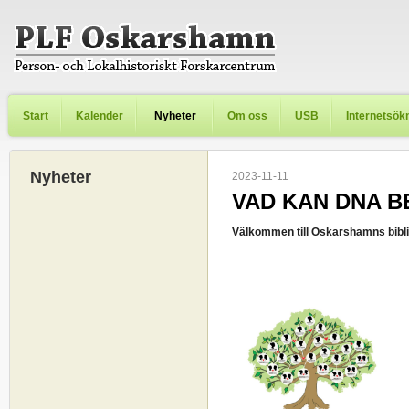
Start
Kalender
Nyheter
Om oss
USB
Internetsök
Nyheter
2023-11-11
VAD KAN DNA B
Välkommen till Oskarshamns bibli