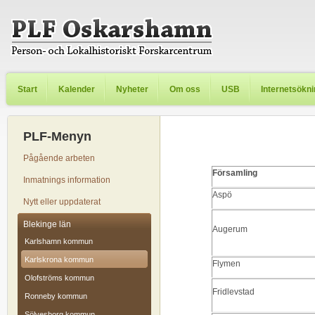
Start
Kalender
Nyheter
Om oss
USB
Internetsökn
PLF-Menyn
Pågående arbeten
Församling
Inmatnings information
Aspö
Nytt eller uppdaterat
Blekinge län
Augerum
Karlshamn kommun
Karlskrona kommun
Flymen
Olofströms kommun
Fridlevstad
Ronneby kommun
Sölvesborg kommun