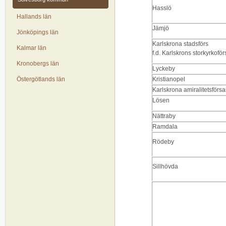
Hasslö
Hallands län
Jämjö
Jönköpings län
Karlskrona stadsförs
Kalmar län
f.d. Karlskrons storkyrkoför
Kronobergs län
Lyckeby
Östergötlands län
Kristianopel
Karlskrona amiralitetsförs
Lösen
Nättraby
Ramdala
Rödeby
Sillhövda