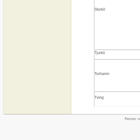
Sturkö
Tjurkö
Torhamn
Tving
Person- o