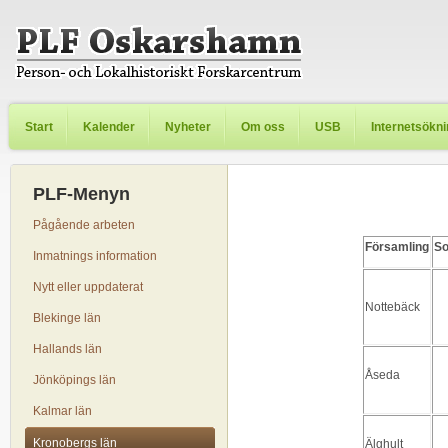
Start
Kalender
Nyheter
Om oss
USB
Internetsökn
PLF-Menyn
Pågående arbeten
Församling
So
Inmatnings information
Nytt eller uppdaterat
Nottebäck
Blekinge län
Hallands län
Åseda
Jönköpings län
Kalmar län
Kronobergs län
Älghult