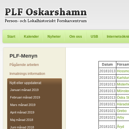
Start
Kalender
Nyheter
Om oss
USB
Internetsökn
PLF-Menyn
Datum
Försam
Pågående arbeten
20181013
Hossm
Inmatnings information
20181013
Karlslu
Nytt eller uppdaterat
20181013
Misterhu
Januari månad 2019
20181013
Mönste
Februari månad 2019
20181013
Östra S
20181021
Härads
Mars månad 2019
20181021
Grebo
April månad 2019
20181021
Arby
Maj månad 2018
20181021
Åryd
Juni månad 2018