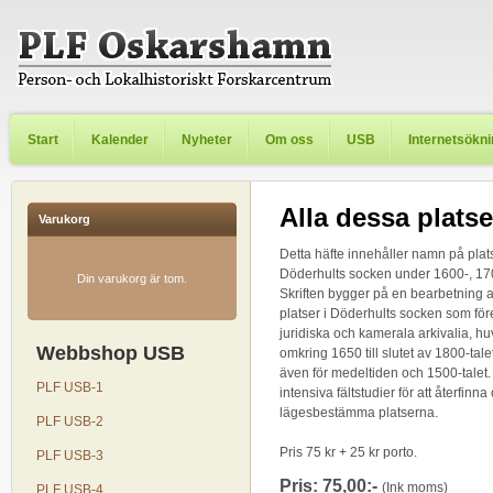
Start
Kalender
Nyheter
Om oss
USB
Internetsökn
Alla dessa platser
Varukorg
Detta häfte innehåller namn på plats
Döderhults socken under 1600-, 170
Din varukorg är tom.
Skriften bygger på en bearbetning
platser i Döderhults socken som för
juridiska och kamerala arkivalia, hu
Webbshop USB
omkring 1650 till slutet av 1800-tale
även för medeltiden och 1500-talet.
PLF USB-1
intensiva fältstudier för att återfinn
lägesbestämma platserna.
PLF USB-2
Pris 75 kr + 25 kr porto.
PLF USB-3
Pris: 75,00:-
(Ink moms)
PLF USB-4