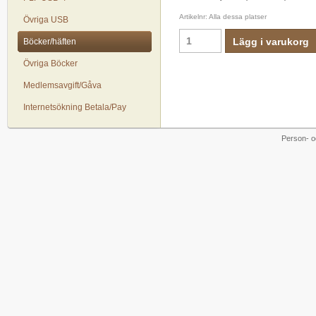
Artikelnr: Alla dessa platser
Övriga USB
Lägg i varukorg
Böcker/häften
Övriga Böcker
Medlemsavgift/Gåva
Internetsökning Betala/Pay
Person- o