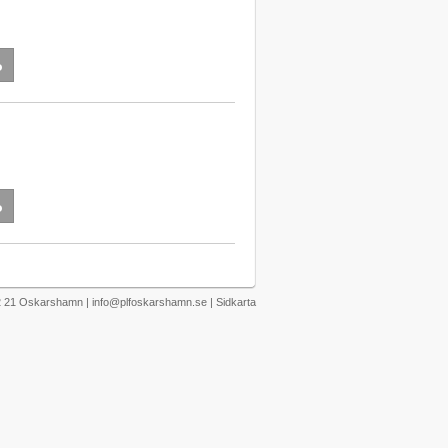
o
o
72 21 Oskarshamn | info@plfoskarshamn.se |
Sidkarta