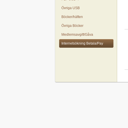
Övriga USB
Böcker/häften
Övriga Böcker
Medlemsavgift/Gåva
Internetsökning Betala/Pay