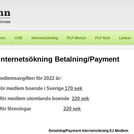
oss
USB
Internetsökning
PLF-Menyn
PLF-Nytt
Länkar
Internetsökning Betalning/Payment
edlemsavgiften för 2022 är:
för medlem boende i Sverige
170 sek
för medlem utomlands boende
220 sek
för föreningar
220 sek
Betalning/Payment Internetsökning EJ Medlem