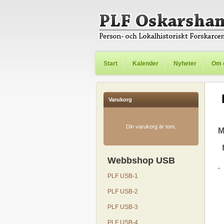
Start
Kalender
Nyheter
Om 
Varukorg
Din varukorg är tom.
M
Webbshop USB
PLF USB-1
PLF USB-2
PLF USB-3
PLF USB-4