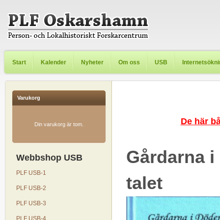
Start
Kalender
Nyheter
Om oss
USB
Internetsökn
Varukorg
De här b
Din varukorg är tom.
Gårdarna i
Webbshop USB
PLF USB-1
talet
PLF USB-2
PLF USB-3
PLF USB-4