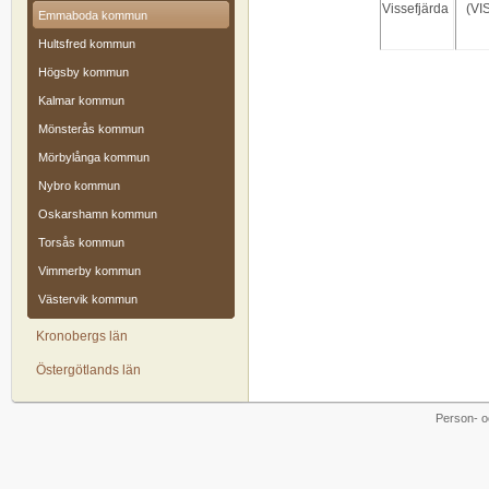
Vissefjärda
(VI
Emmaboda kommun
Hultsfred kommun
Högsby kommun
Kalmar kommun
Mönsterås kommun
Mörbylånga kommun
Nybro kommun
Oskarshamn kommun
Torsås kommun
Vimmerby kommun
Västervik kommun
Kronobergs län
Östergötlands län
Person- o