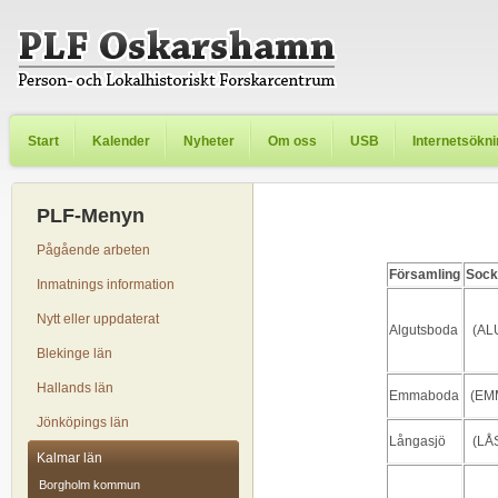
Start
Kalender
Nyheter
Om oss
USB
Internetsökn
PLF-Menyn
Pågående arbeten
Församling
Sock
Inmatnings information
Nytt eller uppdaterat
Algutsboda
(AL
Blekinge län
Hallands län
Emmaboda
(EM
Jönköpings län
Långasjö
(LÅ
Kalmar län
Borgholm kommun