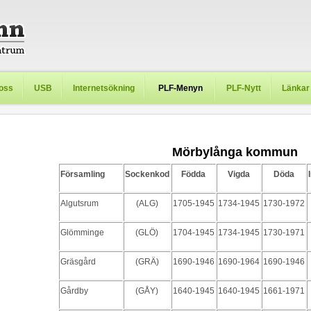
oss
USB
Internetsökning
PLF-Menyn
PLF-Nytt
Länkar
Mörbylånga kommun
Församling
Sockenkod
Födda
Vigda
Döda
I
Algutsrum
(ALG)
1705-1945
1734-1945
1730-1972
Glömminge
(GLÖ)
1704-1945
1734-1945
1730-1971
Gräsgård
(GRÄ)
1690-1946
1690-1964
1690-1946
Gårdby
(GÅY)
1640-1945
1640-1945
1661-1971