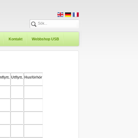
Kontakt
Webbshop USB
nflytt.
Utflytt.
Husförhör