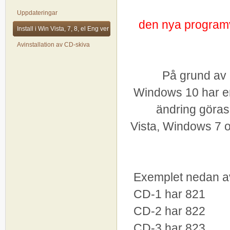
Uppdateringar
den nya programva
Install i Win Vista, 7, 8, el Eng ver
Avinstallation av CD-skiva
På grund av 
Windows 10 har en
ändring göras
Vista, Windows 7 
Exemplet nedan av
CD-1 har 821
CD-2 har 822
CD-3 har 823