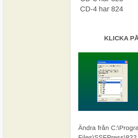
CD-4 har 824
KLICKA P
Ändra från C:\Pr
Files\SSFPress\822