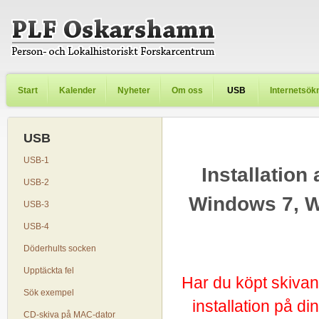
Start
Kalender
Nyheter
Om oss
USB
Internetsök
USB
USB-1
Installation
USB-2
Windows 7, W
USB-3
USB-4
Döderhults socken
Upptäckta fel
Har du köpt skivan
Sök exempel
installation på d
CD-skiva på MAC-dator