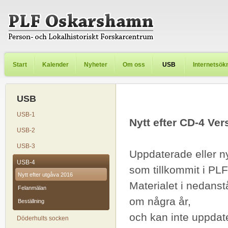
Start
Kalender
Nyheter
Om oss
USB
Internetsök
USB
USB-1
Nytt efter CD-4 Ver
USB-2
USB-3
Uppdaterade eller n
USB-4
som tillkommit i PL
Nytt efter utgåva 2016
Materialet i nedans
Felanmälan
om några år,
Beställning
och kan inte uppdat
Döderhults socken