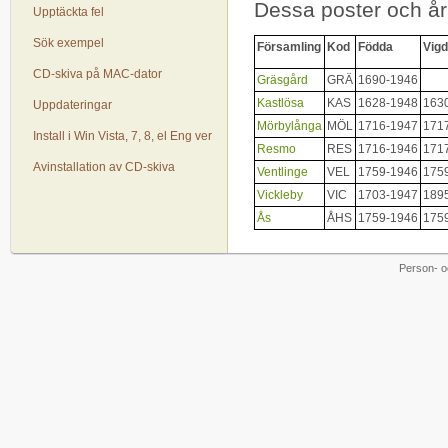
Dessa poster och år
Upptäckta fel
Sök exempel
Församling
Kod
Födda
Vig
CD-skiva på MAC-dator
Gräsgård
GRÄ
1690-1946
Kastlösa
KAS
1628-1948
163
Uppdateringar
Mörbylånga
MÖL
1716-1947
171
Install i Win Vista, 7, 8, el Eng ver
Resmo
RES
1716-1946
171
Avinstallation av CD-skiva
Ventlinge
VEL
1759-1946
175
Vickleby
VIC
1703-1947
189
Ås
ÅHS
1759-1946
175
Person- o