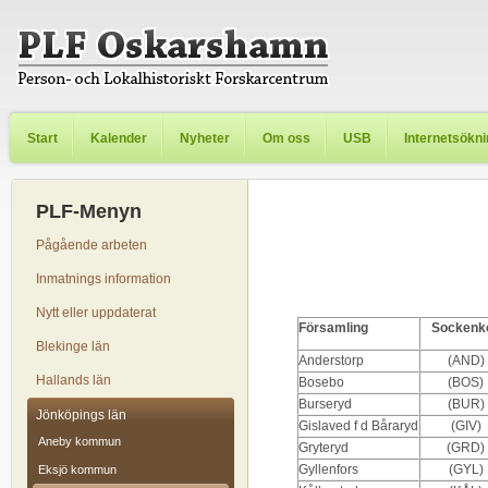
Start
Kalender
Nyheter
Om oss
USB
Internetsökn
PLF-Menyn
Pågående arbeten
Inmatnings information
Nytt eller uppdaterat
Församling
Sockenk
Blekinge län
Anderstorp
(AND)
Hallands län
Bosebo
(BOS)
Burseryd
(BUR)
Jönköpings län
Gislaved f d Båraryd
(GIV)
Aneby kommun
Gryteryd
(GRD)
Gyllenfors
(GYL)
Eksjö kommun