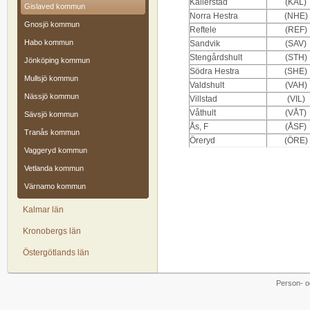
Kållerstad
(KÅL)
Gislaved kommun
Norra Hestra
(NHE)
Gnosjö kommun
Reftele
(REF)
Habo kommun
Sandvik
(SAV)
Stengårdshult
(STH)
Jönköping kommun
Södra Hestra
(SHE)
Mullsjö kommun
Valdshult
(VAH)
Nässjö kommun
Villstad
(VIL)
Våthult
(VÅT)
Sävsjö kommun
Ås, F
(ÅSF)
Tranås kommun
Öreryd
(ÖRE)
Vaggeryd kommun
Vetlanda kommun
Värnamo kommun
Kalmar län
Kronobergs län
Östergötlands län
Person- o