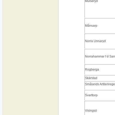
Mulseryd
Månsarp
Norra Unnaryd
Norrahammar f d San
Rogberga
Skärstad
Smålands Artilerireg
Svarttorp
Visingsö