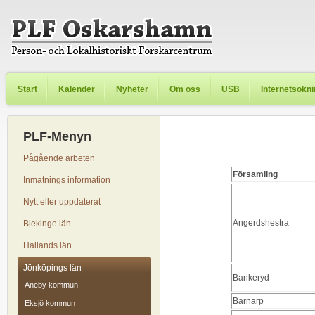
Start
Kalender
Nyheter
Om oss
USB
Internetsökn
PLF-Menyn
Pågående arbeten
Församling
Inmatnings information
Nytt eller uppdaterat
Angerdshestra
Blekinge län
Hallands län
Jönköpings län
Bankeryd
Aneby kommun
Barnarp
Eksjö kommun