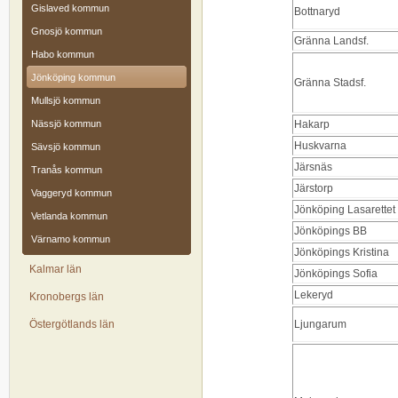
Gislaved kommun
Bottnaryd
Gnosjö kommun
Gränna Landsf.
Habo kommun
Jönköping kommun
Gränna Stadsf.
Mullsjö kommun
Nässjö kommun
Hakarp
Huskvarna
Sävsjö kommun
Järsnäs
Tranås kommun
Järstorp
Vaggeryd kommun
Jönköping Lasarettet
Vetlanda kommun
Jönköpings BB
Värnamo kommun
Jönköpings Kristina
Kalmar län
Jönköpings Sofia
Lekeryd
Kronobergs län
Östergötlands län
Ljungarum