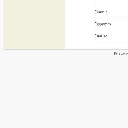
Ödestugu
Öggestorp
Ölmstad
Person- o