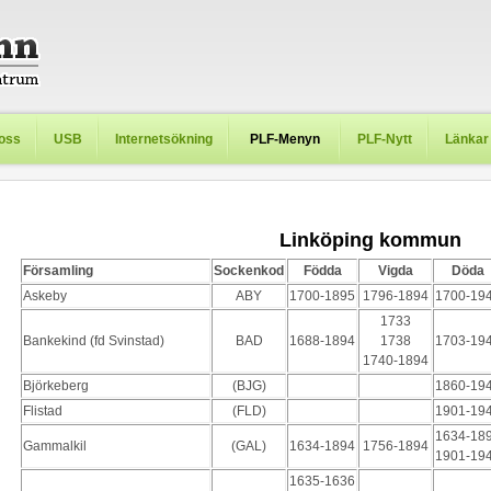
oss
USB
Internetsökning
PLF-Menyn
PLF-Nytt
Länkar
Linköping kommun
Församling
Sockenkod
Födda
Vigda
Döda
Askeby
ABY
1700-1895
1796-1894
1700-19
1733
Bankekind (fd Svinstad)
BAD
1688-1894
1738
1703-19
1740-1894
Björkeberg
(BJG)
1860-19
Flistad
(FLD)
1901-19
1634-18
Gammalkil
(GAL)
1634-1894
1756-1894
1901-19
1635-1636