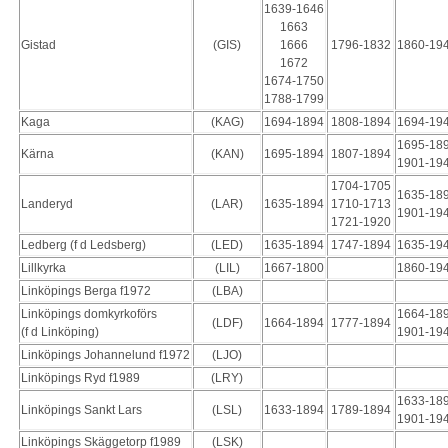
1639-1646
1663
Gistad
(GIS)
1666
1796-1832
1860-19
1672
1674-1750
1788-1799
Kaga
(KAG)
1694-1894
1808-1894
1694-19
1695-18
Kärna
(KAN)
1695-1894
1807-1894
1901-19
1704-1705
1635-18
Landeryd
(LAR)
1635-1894
1710-1713
1901-19
1721-1920
Ledberg (f d Ledsberg)
(LED)
1635-1894
1747-1894
1635-19
Lillkyrka
(LIL)
1667-1800
1860-19
Linköpings Berga f1972
(LBA)
Linköpings domkyrkoförs
1664-18
(LDF)
1664-1894
1777-1894
(f d Linköping)
1901-19
Linköpings Johannelund f1972
(LJO)
Linköpings Ryd f1989
(LRY)
1633-18
Linköpings Sankt Lars
(LSL)
1633-1894
1789-1894
1901-19
Linköpings Skäggetorp f1989
(LSK)