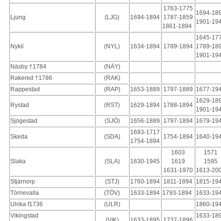
1763-1775
1694-18
Ljung
(LJG)
1694-1894
1787-1859
1901-19
1861-1894
1645-17
Nykil
(NYL)
1634-1894
1789-1894
1789-18
1901-19
Näsby †1784
(NÄY)
Rakered †1786
(RAK)
Rappestad
(RAP)
1653-1889
1797-1889
1677-19
1629-18
Rystad
(RST)
1629-1894
1788-1894
1901-19
Sjögestad
(SJÖ)
1656-1889
1797-1894
1679-19
1693-1717
Skeda
(SDA)
1754-1894
1640-19
1754-1894
1603
1571
Slaka
(SLA)
1630-1945
1619
1595
1631-1970
1613-20
Stjärnorp
(STJ)
1760-1894
1811-1894
1815-19
Törnevalla
(TÖV)
1633-1894
1793-1894
1633-19
Ulrika f1736
(ULR)
1860-19
Vikingstad
1633-18
(VIK)
1633-1895
1737-1896