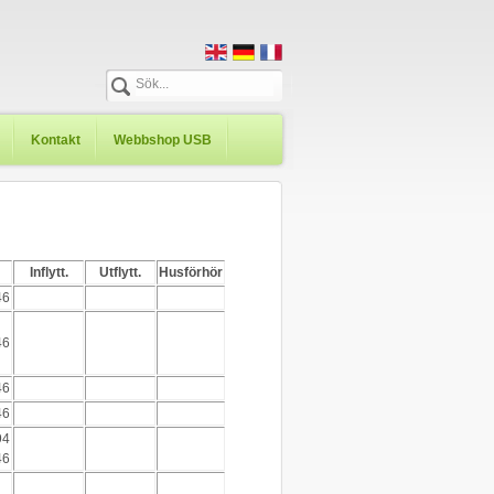
Kontakt
Webbshop USB
Inflytt.
Utflytt.
Husförhör
46
46
46
46
94
46