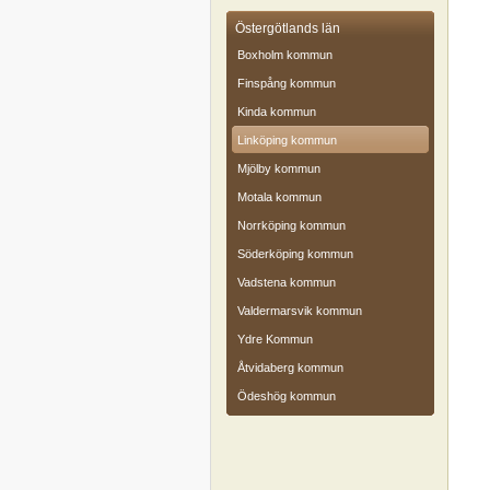
Östergötlands län
Boxholm kommun
Finspång kommun
Kinda kommun
Linköping kommun
Mjölby kommun
Motala kommun
Norrköping kommun
Söderköping kommun
Vadstena kommun
Valdermarsvik kommun
Ydre Kommun
Åtvidaberg kommun
Ödeshög kommun